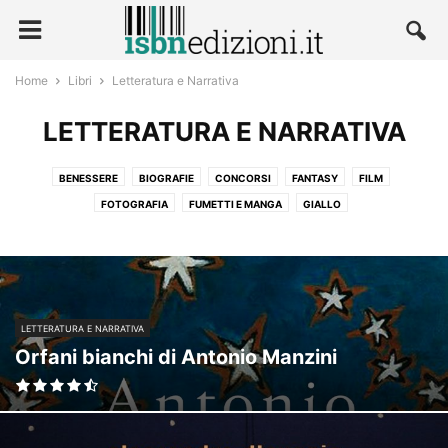
Home
Libri
Letteratura e Narrativa
LETTERATURA E NARRATIVA
BENESSERE
BIOGRAFIE
CONCORSI
FANTASY
FILM
FOTOGRAFIA
FUMETTI E MANGA
GIALLO
LETTERATURA E NARRATIVA
NARRATIVA
POLITICA
RELIGIONE
ROMANZI ROSA
SCIENZE
SPORT
TECNOLOGIA E MEDICINA
TEMPO LIBERO
LETTERATURA E NARRATIVA
Orfani bianchi di Antonio Manzini