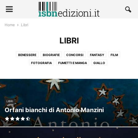
Home
Libri
LIBRI
BENESSERE
BIOGRAFIE
CONCORSI
FANTASY
FILM
FOTOGRAFIA
FUMETTI E MANGA
GIALLO
LETTERATURA E NARRATIVA
NARRATIVA
POLITICA
RELIGIONE
ROMANZI ROSA
SCIENZE
SPORT
TECNOLOGIA E MEDICINA
TEMPO LIBERO
LIBRI
Orfani bianchi di Antonio Manzini