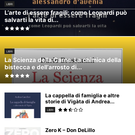
LIBRI
L’arte di essere fragili: come Leopardi può
salvarti la vita di...
LIBRI
La Scienza della Carne. La chimica della
bistecca e dell’arrosto di...
La cappella di famiglia e altre
storie di Vigàta di Andrea...
LIBRI
Zero K – Don DeLillo