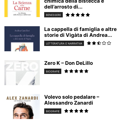
chimica della bistecca e
dell’arrosto di...
BENESSERE
La cappella di famiglia e altre
storie di Vigàta di Andrea...
LETTERATURA E NARRATIVA
Zero K – Don DeLillo
BIOGRAFIE
Volevo solo pedalare –
Alessandro Zanardi
BIOGRAFIE