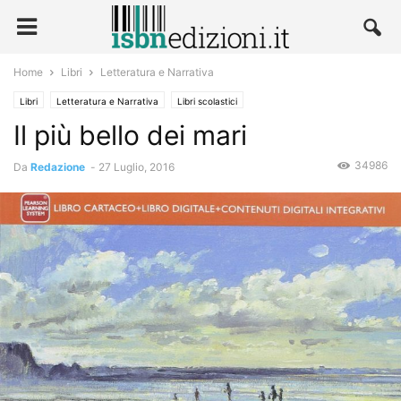
Home
Libri
Letteratura e Narrativa
Libri
Letteratura e Narrativa
Libri scolastici
Il più bello dei mari
34986
Da
Redazione
-
27 Luglio, 2016