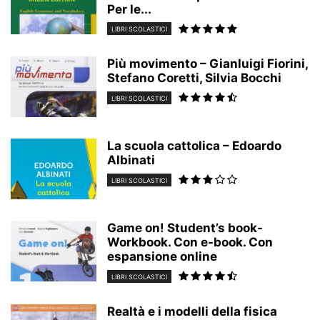
Per le...
LIBRI SCOLASTICI
Più movimento – Gianluigi Fiorini,
Stefano Coretti, Silvia Bocchi
LIBRI SCOLASTICI
La scuola cattolica – Edoardo
Albinati
LIBRI SCOLASTICI
Game on! Student’s book-
Workbook. Con e-book. Con
espansione online
LIBRI SCOLASTICI
Realtà e i modelli della fisica