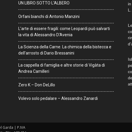
UN LIBRO SOTTO L’ALBERO
in
L.
Orfani bianchi di Antonio Manzini
Le
L’arte di essere fragili: come Leopardi può salvarti
co
la vita di Alessandro D’Avenia
ri
d’
La Scienza della Carne. La chimica della bistecca e
dell’arrosto di Dario Bressanini
Is
La cappella di famiglia e altre storie di Vigàta di
pe
Andrea Camilleri
co
de
at
Zero K – Don DeLillo
Volevo solo pedalare – Alessandro Zanardi
del Garda | P.IVA