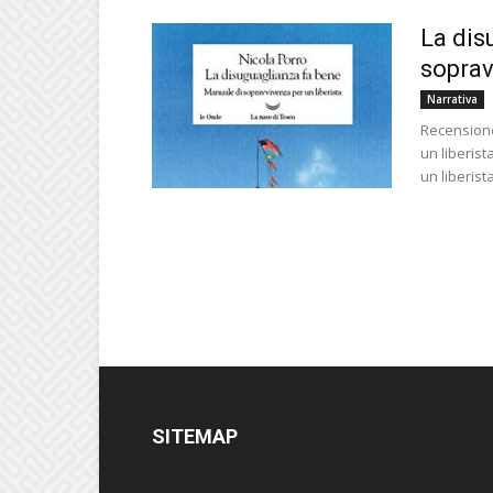
La dis
soprav
Narrativa
Recensione
un liberis
un liberista
SITEMAP