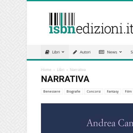
isbnedizioni.it
Libri
Autori
News
S
Home
Libri
Narrativa
NARRATIVA
Benessere
Biografie
Concorsi
Fantasy
Film