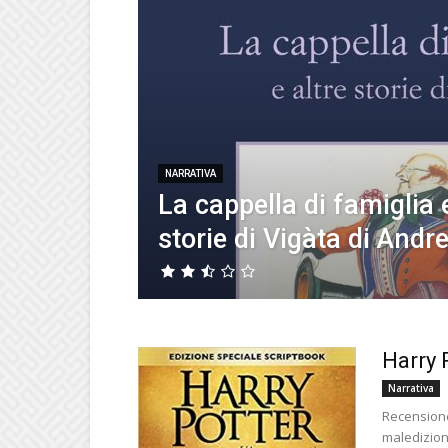
NARRATIVA
La cappella di famiglia e
storie di Vigàta di Andr
Harry 
Narrativa
Recensione 
maledizione