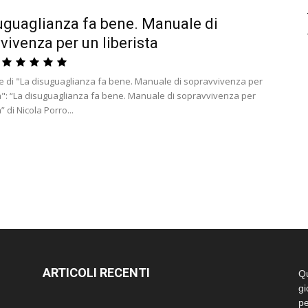
uguaglianza fa bene. Manuale di
vivenza per un liberista
 di "La disuguaglianza fa bene. Manuale di sopravvivenza per
ta": “La disuguaglianza fa bene. Manuale di sopravvivenza per
” di Nicola Porro...
ARTICOLI RECENTI
Qu
gi
pe