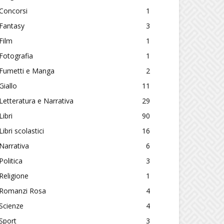
Concorsi
1
Fantasy
3
Film
1
Fotografia
1
Fumetti e Manga
2
Giallo
11
Letteratura e Narrativa
29
Libri
90
Libri scolastici
16
Narrativa
6
Politica
3
Religione
1
Romanzi Rosa
4
Scienze
4
Sport
3