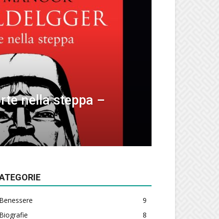
rte nella steppa –
ATEGORIE
Benessere
9
Biografie
8