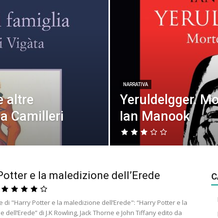
NARRATIVA
 altre
Yeruldelgger. Mo
ea Camilleri
Ian Manook
Potter e la maledizione dell’Erede
C
di "Harry Potter e la maledizione dell’Erede": “Harry Potter e la
 dell’Erede” di J.K Rowling, Jack Thorne e John Tiffany edito da