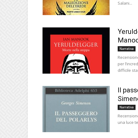
Salani...
Yeruld
Mano
Narrativa
Recensione 
per l’incred
difficile sta
Il pas
Simen
Narrativa
Recensione
una luce tet