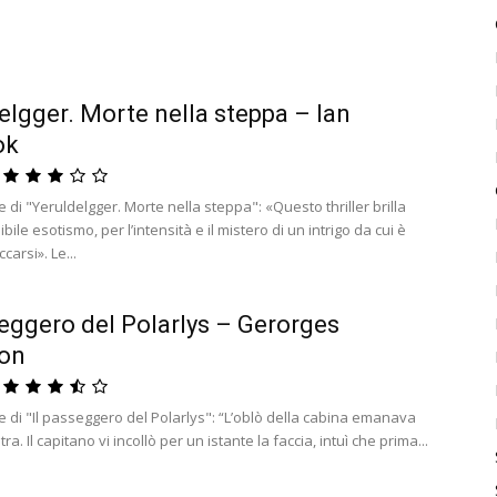
elgger. Morte nella steppa – Ian
ok
di "Yeruldelgger. Morte nella steppa": «Questo thriller brilla
ibile esotismo, per l’intensità e il mistero di un intrigo da cui è
ccarsi». Le...
seggero del Polarlys – Gerorges
on
 di "Il passeggero del Polarlys": “L’oblò della cabina emanava
ra. Il capitano vi incollò per un istante la faccia, intuì che prima...