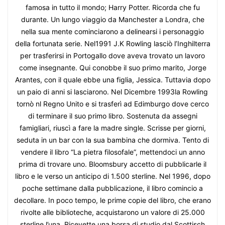
famosa in tutto il mondo; Harry Potter. Ricorda che fu
durante. Un lungo viaggio da Manchester a Londra, che
nella sua mente cominciarono a delinearsi i personaggio
della fortunata serie. Nel1991 J.K Rowling lasciò l’Inghilterra
per trasferirsi in Portogallo dove aveva trovato un lavoro
come insegnante. Qui conobbe il suo primo marito, Jorge
Arantes, con il quale ebbe una figlia, Jessica. Tuttavia dopo
un paio di anni si lasciarono. Nel Dicembre 1993la Rowling
tornò nl Regno Unito e si trasferì ad Edimburgo dove cerco
di terminare il suo primo libro. Sostenuta da assegni
famigliari, riuscì a fare la madre single. Scrisse per giorni,
seduta in un bar con la sua bambina che dormiva. Tento di
vendere il libro “La pietra filosofale”, mettendoci un anno
prima di trovare uno. Bloomsbury accetto di pubblicarle il
libro e le verso un anticipo di 1.500 sterline. Nel 1996, dopo
poche settimane dalla pubblicazione, il libro comincio a
decollare. In poco tempo, le prime copie del libro, che erano
rivolte alle biblioteche, acquistarono un valore di 25.000
sterline l’una. Ricevette una borsa di studio dal Scottisch