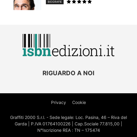
BIOGRAFIE
RIGUARDO A NOI
Privacy
Cookie
Graffiti 2000 S.r.l. - Sede legale: Loc. Pasina, 46 – Riva del
Garda | P.IVA 01764100226 | Cap.Sociale 77.815,00 |
N°Iscrizione REA : TN – 175474