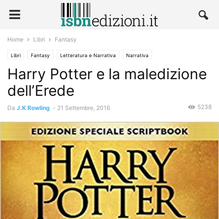
Home
Libri
Fantasy
Libri
Fantasy
Letteratura e Narrativa
Narrativa
Harry Potter e la maledizione
dell’Erede
5238
Da
J.K Rowling
-
21 Settembre, 2016