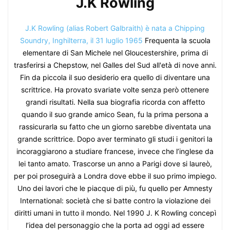
J.K Rowling
J.K Rowling (alias Robert Galbraith) è nata a Chipping
Soundry, Inghilterra, il 31 luglio 1965
Frequenta la scuola
elementare di San Michele nel Gloucestershire, prima di
trasferirsi a Chepstow, nel Galles del Sud all'età di nove anni.
Fin da piccola il suo desiderio era quello di diventare una
scrittrice. Ha provato svariate volte senza però ottenere
grandi risultati. Nella sua biografia ricorda con affetto
quando il suo grande amico Sean, fu la prima persona a
rassicurarla su fatto che un giorno sarebbe diventata una
grande scrittrice. Dopo aver terminato gli studi i genitori la
incoraggiarono a studiare francese, invece che l’inglese da
lei tanto amato. Trascorse un anno a Parigi dove si laureò,
per poi proseguirà a Londra dove ebbe il suo primo impiego.
Uno dei lavori che le piacque di più, fu quello per Amnesty
International: società che si batte contro la violazione dei
diritti umani in tutto il mondo. Nel 1990 J. K Rowling concepì
l’idea del personaggio che la porta ad oggi ad essere