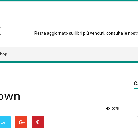
Resta aggiornato sui libri più venduti, consulta le nostre
hop
C
rown
5078
tter