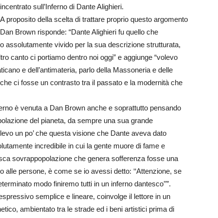
incentrato sull’Inferno di Dante Alighieri.
A proposito della scelta di trattare proprio questo argomento
Dan Brown risponde: “Dante Alighieri fu quello che
 assolutamente vivido per la sua descrizione strutturata,
’altro canto ci portiamo dentro noi oggi” e aggiunge “volevo
Vaticano e dell’antimateria, parlo della Massoneria e delle
che ci fosse un contrasto tra il passato e la modernità che
’inferno è venuta a Dan Brown anche e soprattutto pensando
polazione del pianeta, da sempre una sua grande
olevo un po’ che questa visione che Dante aveva dato
solutamente incredibile in cui la gente muore di fame e
zesca sovrappopolazione che genera sofferenza fosse una
o alle persone, è come se io avessi detto: ‘‘Attenzione, se
erminato modo finiremo tutti in un inferno dantesco’’”.
espressivo semplice e lineare, coinvolge il lettore in un
enetico, ambientato tra le strade ed i beni artistici prima di