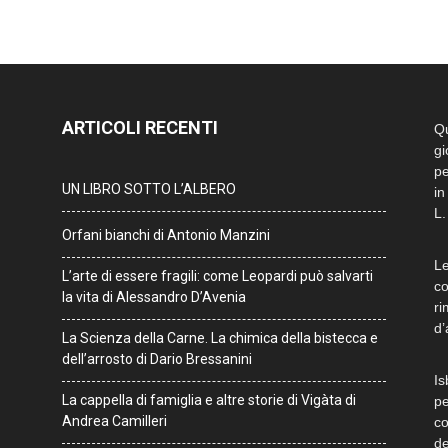
ARTICOLI RECENTI
Qu
gi
pe
UN LIBRO SOTTO L’ALBERO
in
L.
Orfani bianchi di Antonio Manzini
Le
L’arte di essere fragili: come Leopardi può salvarti
co
la vita di Alessandro D’Avenia
ri
d’
La Scienza della Carne. La chimica della bistecca e
dell’arrosto di Dario Bressanini
Is
La cappella di famiglia e altre storie di Vigàta di
pe
Andrea Camilleri
co
de