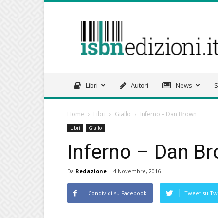
isbnedizioni.it
Libri
Autori
News
S
Home
Libri
Giallo
Inferno – Dan Brown
Libri
Giallo
Inferno – Dan B
Da
Redazione
-
4 Novembre, 2016
Condividi su Facebook
Tweet su Twi