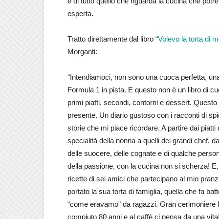
e di tutto quello che riguarda la cucina che po
esperta.
Tratto direttamente dal libro “
Volevo la torta di 
Morganti:
“Intendiamoci, non sono una cuoca perfetta, una 
Formula 1 in pista. E questo non è un libro di cu
primi piatti, secondi, contorni e dessert. Questo 
presente. Un diario gustoso con i racconti di spic
storie che mi piace ricordare. A partire dai piatti 
specialità della nonna a quelli dei grandi chef, d
delle suocere, delle cognate e di qualche perso
della passione, con la cucina non si scherza! E, 
ricette di sei amici che partecipano al mio pranz
portato la sua torta di famiglia, quella che fa bat
“come eravamo” da ragazzi. Gran cerimoniere l
compiuto 80 anni e al caffè ci pensa da una vita!