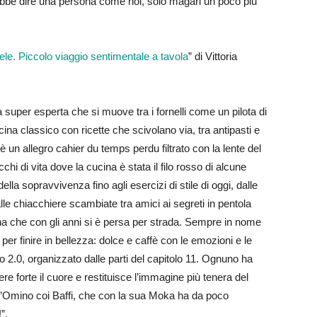
trebbe dire una persona come noi, solo magari un poco più
mele. Piccolo viaggio sentimentale a tavola
” di Vittoria
super esperta che si muove tra i fornelli come un pilota di
cina classico con ricette che scivolano via, tra antipasti e
è un allegro cahier du temps perdu filtrato con la lente del
chi di vita dove la cucina è stata il filo rosso di alcune
della sopravvivenza fino agli esercizi di stile di oggi, dalle
alle chiacchiere scambiate tra amici ai segreti in pentola
na che con gli anni si è persa per strada. Sempre in nome
per finire in bellezza: dolce e caffè con le emozioni e le
o 2.0, organizzato dalle parti del capitolo 11. Ognuno ha
tere forte il cuore e restituisce l’immagine più tenera del
’Omino coi Baffi, che con la sua Moka ha da poco
”.