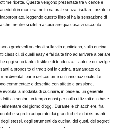
ottime ricette. Queste vengono presentate tra vicende e
aneddoti in maniera molto naturale senza risultare forzate o
inappropriate, leggendo questo libro si ha la sensazione di
ca che mentre si diletta a cucinare qualcosa vi racconta
 sono gradevoli aneddoti sulla vita quotidiana, sulla cucina
atti classici, di quelli easy e fai da te fino ad arrivare a parlare
che oggi sono tanto di stile e di tendenza. L’autrice coinvolge
essanti a proposito di tradizioni in cucina, tramandate da
rmai diventati parte del costume culinario nazionale. Le
ono commentate e descritte con affetto e passione,
 evoluta la modalità di cucinare, in base ad un generale
otti alimentari un tempo quasi per nulla utilizzati e in base
alimentare del giorno d’oggi. Durante le chiacchiere, fra
la qualche segreto adoperato dai grandi chef e dai ristoranti
o degli stessi, degli strumenti da cucina, dei gusti, dei segreti