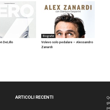
Biografie
n DeLillo
Volevo solo pedalare – Alessandro
Zanardi
ARTICOLI RECENTI
Qu
gi
pe