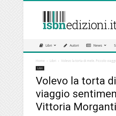
isbnedizioni.it
Libri
Autori
News
S
Home
Libri
Volevo la torta di mele. Piccolo viaggi
Libri
Volevo la torta d
viaggio sentimen
Vittoria Morgant