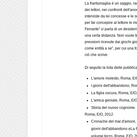
La frantumaglia è un saggio, ra
dei lettori, nei confronti dell'an
interviste da lei concesse e le
per far concepire al lettore le 
Ferrante” ci parla di un desider
una certa distanza. Non vuole tro
pressioni ricevute dai giochi gior
come entità a se”, per cui una f
ciò che scrive.
Di seguito la lista delle pubblica
L'amore molesto, Roma, E/
I giorni dell'abbandono, Ro
La figlia oscura, Roma, E/O
L'amica geniale, Roma, E/O
Storia del nuovo cognome.
Roma, E/O, 2012.
Cronache del mal d'amore, 
giorni dell'abbandono eLa fi
volume terzo, Roma, E/O, 2