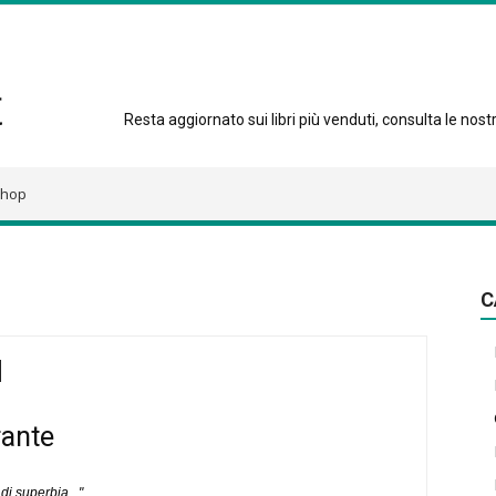
Resta aggiornato sui libri più venduti, consulta le nostre
hop
C
rante
di superbia..."