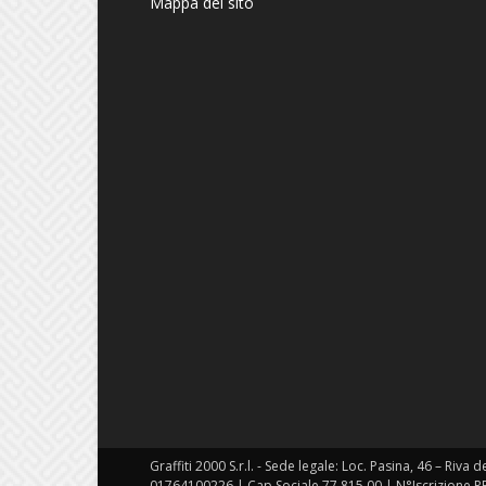
Mappa del sito
Graffiti 2000 S.r.l. - Sede legale: Loc. Pasina, 46 – Riva 
01764100226 | Cap.Sociale 77.815,00 | N°Iscrizione R