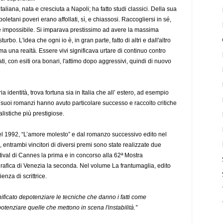
 italiana, nata e cresciuta a Napoli; ha fatto studi classici. Della sua
oletani poveri erano affollati, sì, e chiassosi. Raccogliersi in sé,
e impossibile. Si imparava prestissimo ad avere la massima
bo. L'idea che ogni io è, in gran parte, fatto di altri e dall'altro
a una realtà. Essere vivi significava urtare di continuo contro
ati, con esiti ora bonari, l'attimo dopo aggressivi, quindi di nuovo
a identità, trova fortuna sia in Italia che all’ estero, ad esempio
ei suoi romanzi hanno avuto particolare successo e raccolto critiche
listiche più prestigiose.
l 1992, “L’amore molesto” e dal romanzo successivo edito nel
, entrambi vincitori di diversi premi sono state realizzate due
stival di Cannes la prima e in concorso alla 62ª Mostra
rafica di Venezia la seconda. Nel volume La frantumaglia, edito
enza di scrittrice.
ficato depotenziare le tecniche che danno i fatti come
 potenziare quelle che mettono in scena l'instabilità.”