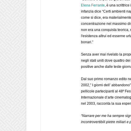
Elena Ferrante
, è una scrittrice
infanzia dice “Certi ambienti nap
come si dice, era materialment
concentrazione nel massimo distur
non era una conquista teorica, m
l'esistenza altrui ed esserne urt
bonari.”
Senza aver mai rivelato la propri
negli stati uniti dove quattro d
positive anche dalle teste giorna
Dal suo primo romanzo edito ne
2002,” I giorni dell’ abbandono”
pellicole partecipanti al 48º Fe
Internazionale d’arte cinematog
nel 2003, racconta la sua esperi
“Narrare per me ha sempre signi
incontrovertibili pietre miliari e