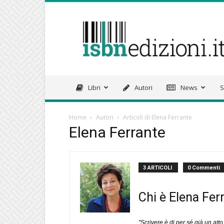
isbnedizioni.it
Libri
Autori
News
S
Home
Autori
Articoli di Elena Ferrante
Elena Ferrante
3 ARTICOLI
0 Commenti
Chi è Elena Fer
"Scrivere è di per sé già un atto 