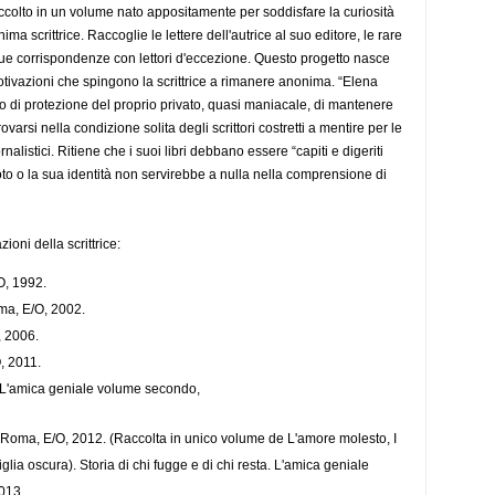
ccolto in un volume nato appositamente per soddisfare la curiosità
onima scrittrice. Raccoglie le lettere dell'autrice al suo editore, le rare
 sue corrispondenze con lettori d'eccezione. Questo progetto nasce
motivazioni che spingono la scrittrice a rimanere anonima. “Elena
io di protezione del proprio privato, quasi maniacale, di mantenere
varsi nella condizione solita degli scrittori costretti a mentire per le
nalistici. Ritiene che i suoi libri debbano essere “capiti e digeriti
oto o la sua identità non servirebbe a nulla nella comprensione di
zioni della scrittrice:
O, 1992.
ma, E/O, 2002.
, 2006.
, 2011.
 L'amica geniale volume secondo,
Roma, E/O, 2012. (Raccolta in unico volume de L'amore molesto, I
glia oscura). Storia di chi fugge e di chi resta. L'amica geniale
013.