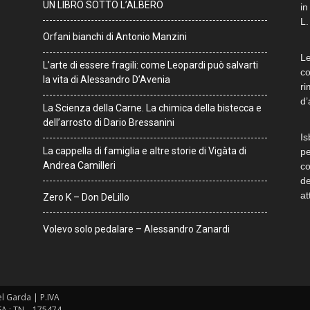
UN LIBRO SOTTO L’ALBERO
in
L.
Orfani bianchi di Antonio Manzini
Le
L’arte di essere fragili: come Leopardi può salvarti
co
la vita di Alessandro D’Avenia
ri
d’
La Scienza della Carne. La chimica della bistecca e
dell’arrosto di Dario Bressanini
Is
La cappella di famiglia e altre storie di Vigàta di
pe
Andrea Camilleri
co
de
at
Zero K – Don DeLillo
Volevo solo pedalare – Alessandro Zanardi
del Garda | P.IVA
EA : TN – 175474