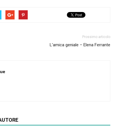
Prossimo articolo
L’amica geniale – Elena Ferrante
bue
'AUTORE