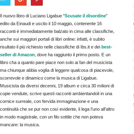
Il nuovo libro di Luciano Ligabue “
Scusate il disordine
”
edito da Einaudi e uscito il 10 maggio, contenente 16
racconti è immediatamente balzato in cima alle classifiche,
anche sui maggiori portali di libri online: infatti, è subito
risultato il più richiesto nelle classifiche di Ibs.it e dei
best-
seller di Amazon
, dove ha raggiunto il primo posto. E un
libro cha a quanto pare piace non solo ai fan del musicista
ma chiunque abbia voglia di leggere qualcosa di piacevole,
scorrevole e dinamico come la musica di Ligabue.
Musicista da diversi decenni, 19 album e circa 30 milioni di
copie vendute, scrive questi racconti ambientandoli in una
cornice surreale, con fervida immaginazione e una
continuità che se pur non così evidente, li lega l’uno all’altro
in modo magistrale, con un filo sottile che non poteva
mancare: la musica.