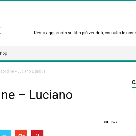
Resta aggiornato sui libri più venduti, consulta le nostre
hop
disordine – Luciano Ligabue
C
dine – Luciano
3677
tter