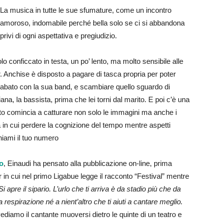
La musica in tutte le sue sfumature, come un incontro
amoroso, indomabile perché bella solo se ci si abbandona
privi di ogni aspettativa e pregiudizio.
 conficcato in testa, un po’ lento, ma molto sensibile alle
ar. Anchise è disposto a pagare di tasca propria per poter
abato con la sua band, e scambiare quello sguardo di
na, la bassista, prima che lei torni dal marito. E poi c’è una
to comincia a catturare non solo le immagini ma anche i
a in cui perdere la cognizione del tempo mentre aspetti
iami il tuo numero
o
, Einaudi ha pensato alla pubblicazione on-line, prima
er in cui nel primo Ligabue legge il racconto “Festival” mentre
Si apre il sipario. L’urlo che ti arriva è da stadio più che da
respirazione né a nient’altro che ti aiuti a cantare meglio.
ediamo il cantante muoversi dietro le quinte di un teatro e