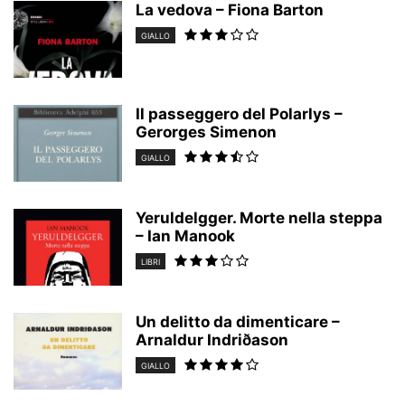
La vedova – Fiona Barton
GIALLO
Il passeggero del Polarlys –
Gerorges Simenon
GIALLO
Yeruldelgger. Morte nella steppa
– Ian Manook
LIBRI
Un delitto da dimenticare –
Arnaldur Indriðason
GIALLO