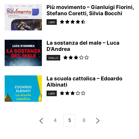
Più movimento – Gianluigi Fiorini,
Stefano Coretti, Silvia Bocchi
LIBRI
La sostanza del male – Luca
D’Andrea
GIALLO
La scuola cattolica – Edoardo
Albinati
LIBRI
4
5
6