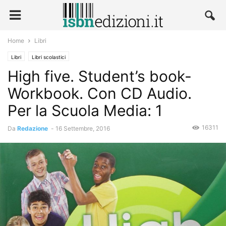
Home
Libri
Libri
Libri scolastici
High five. Student’s book-
Workbook. Con CD Audio.
Per la Scuola Media: 1
16311
Da
Redazione
-
16 Settembre, 2016