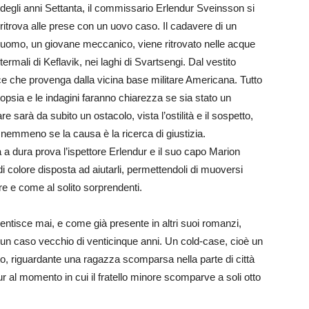
degli anni Settanta, il commissario Erlendur Sveinsson si
ritrova alle prese con un uovo caso. Il cadavere di un
uomo, un giovane meccanico, viene ritrovato nelle acque
termali di Keflavik, nei laghi di Svartsengi. Dal vestito
ce che provenga dalla vicina base militare Americana. Tutto
topsia e le indagini faranno chiarezza se sia stato un
e sarà da subito un ostacolo, vista l’ostilità e il sospetto,
 nemmeno se la causa è la ricerca di giustizia.
rà a dura prova l’ispettore Erlendur e il suo capo Marion
 colore disposta ad aiutarli, permettendoli di muoversi
are e come al solito sorprendenti.
mentisce mai, e come già presente in altri suoi romanzi,
un caso vecchio di venticinque anni. Un cold-case, cioè un
olto, riguardante una ragazza scomparsa nella parte di città
ur al momento in cui il fratello minore scomparve a soli otto