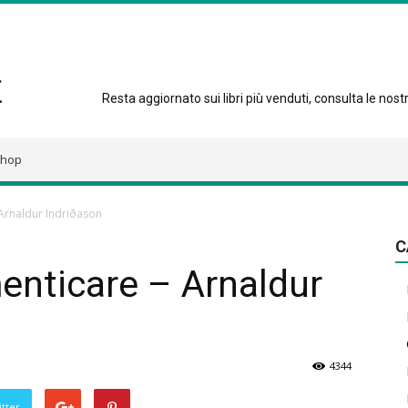
Resta aggiornato sui libri più venduti, consulta le nostre
hop
 Arnaldur Indriðason
C
menticare – Arnaldur
4344
tter