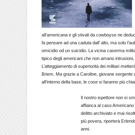
all’americana e gli stivali da cowboyse ne dedu
fa pensare ad una caduta dall’ alto, ma solo l’au
omicidio od un suicidio. La vicina caserma militar
tipico degli americani che non amano intrusioni,
L’atteggiamento di superiorità dei militari mette
Briem. Ma grazie a Caroline, giovane sergente di
all’interno della base, le cose si faranno più chi
Il nostro ispettore non si s
affianca al caso Americano 
delitto archiviato e mai ris
più povera, riporterà Erlend
anni.