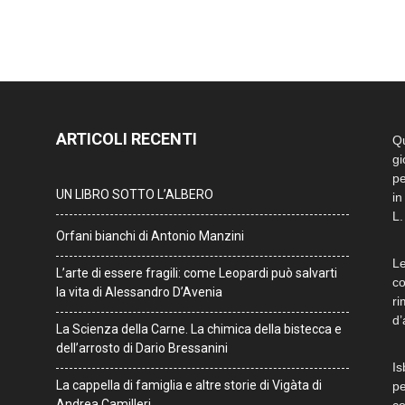
ARTICOLI RECENTI
Qu
gi
pe
UN LIBRO SOTTO L’ALBERO
in
L.
Orfani bianchi di Antonio Manzini
Le
L’arte di essere fragili: come Leopardi può salvarti
co
la vita di Alessandro D’Avenia
ri
d’
La Scienza della Carne. La chimica della bistecca e
dell’arrosto di Dario Bressanini
Is
La cappella di famiglia e altre storie di Vigàta di
pe
Andrea Camilleri
co