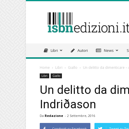
isbnedizioni.it
Libri
Autori
News
S
Home
Libri
Giallo
Un delitto da dimenticare –
Libri
Giallo
Un delitto da di
Indriðason
Da
Redazione
-
2 Settembre, 2016
Condividi su Facebook
Tweet su Twi