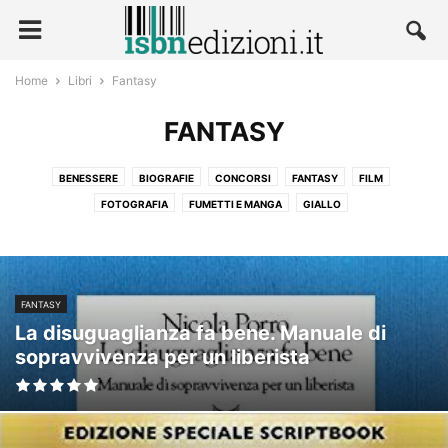
Home
Libri
Fantasy
FANTASY
BENESSERE
BIOGRAFIE
CONCORSI
FANTASY
FILM
FOTOGRAFIA
FUMETTI E MANGA
GIALLO
LETTERATURA E NARRATIVA
NARRATIVA
POLITICA
RELIGIONE
ROMANZI ROSA
SCIENZE
SPORT
TECNOLOGIA E MEDICINA
TEMPO LIBERO
FANTASY
La disuguaglianza fa bene. Manuale di
sopravvivenza per un liberista