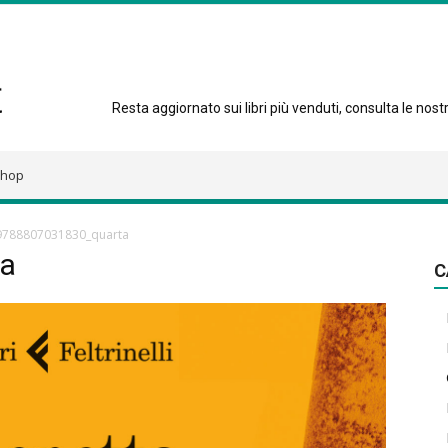
Resta aggiornato sui libri più venduti, consulta le nostre
hop
9788807031830_quarta
a
C