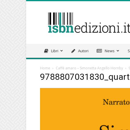
isbnedizioni.it
Libri
Autori
News
S
Home
Caffè amaro – Simonetta Angello Hornby
9788807031830_quart