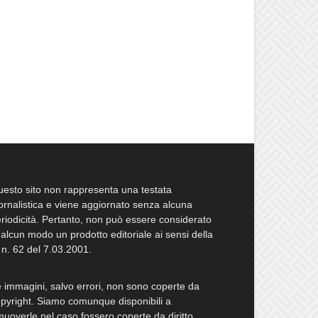
esto sito non rappresenta una testata
ornalistica e viene aggiornato senza alcuna
riodicità. Pertanto, non può essere considerato
 alcun modo un prodotto editoriale ai sensi della
 n. 62 del 7.03.2001.
 immagini, salvo errori, non sono coperte da
pyright. Siamo comunque disponibili a
muoverle nel caso fossero coperte da diritto