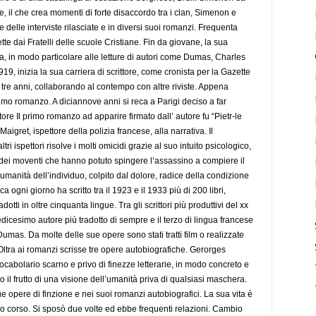
, il che crea momenti di forte disaccordo tra i clan, Simenon e
lte delle interviste rilasciate e in diversi suoi romanzi. Frequenta
tte dai Fratelli delle scuole Cristiane. Fin da giovane, la sua
ura, in modo particolare alle letture di autori come Dumas, Charles
9, inizia la sua carriera di scrittore, come cronista per la Gazette
 tre anni, collaborando al contempo con altre riviste. Appena
mo romanzo. A diciannove anni si reca a Parigi deciso a far
ttore Il primo romanzo ad apparire firmato dall’ autore fu “Pietr-le
Maigret, ispettore della polizia francese, alla narrativa. Il
tri ispettori risolve i molti omicidi grazie al suo intuito psicologico,
 dei moventi che hanno potuto spingere l’assassino a compiere il
'umanità dell’individuo, colpito dal dolore, radice della condizione
ogni giorno ha scritto tra il 1923 e il 1933 più di 200 libri,
adotti in oltre cinquanta lingue. Tra gli scrittori più produttivi del xx
icesimo autore più tradotto di sempre e il terzo di lingua francese
mas. Da molte delle sue opere sono stati tratti film o realizzate
 Oltra ai romanzi scrisse tre opere autobiografiche. Gerorges
ocabolario scarno e privo di finezze letterarie, in modo concreto e
il frutto di una visione dell’umanità priva di qualsiasi maschera.
sue opere di finzione e nei suoi romanzi autobiografici. La sua vita è
suo corso. Si sposò due volte ed ebbe frequenti relazioni. Cambio