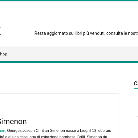
Resta aggiornato sui libri più venduti, consulta le nostre
hop
C
 Simenon
non
, Georges Joseph Chritian Simenon nasce a Liegi il 13 febbraio
ésiré e di una casalinga di estrazione borghese, Brüll. Simenon da