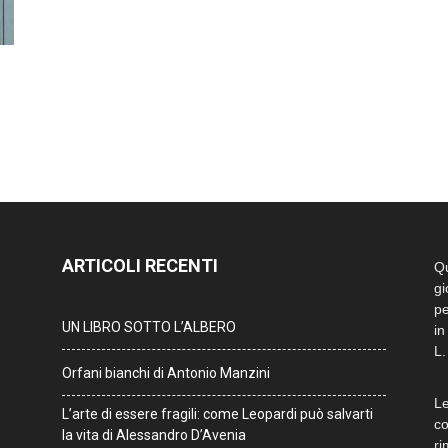
ARTICOLI RECENTI
Qu
gi
pe
UN LIBRO SOTTO L’ALBERO
in
L.
Orfani bianchi di Antonio Manzini
Le
L’arte di essere fragili: come Leopardi può salvarti
co
la vita di Alessandro D’Avenia
ri