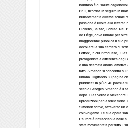
bambino è di salute cagionevole
Brüll, ricordati in seguito in mo
brillantemente diverse scuole re
passione è rivolta alla letterat
Dickens, Balzac, Conrad. Nel 191
de Liège, dove rimane per oltre
maggiorenne pubblica il suo pri
decollare la sua carriera di scri
Letton”, in cui introdusse, Jules 
protagonista a differenza dagli al
e una ricercata analisi emotiva
fatto. Simenon si concentra sull
umana. Digitando 80 pagine circa 
pubblicati in più di 40 paesi e tr
secolo Georges Simenon è il sed
dopo Jules Verne e Alexandre Du
riproduzioni per la televisione.
Simenon scrive, attraverso un v
coinvolgente. Le sue opere sono 
L’autore è rintracciabile nelle 
stata movimentata per tutto il 