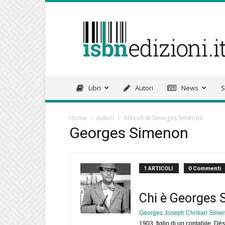
isbnedizioni.it
Libri
Autori
News
S
Home
Autori
Articoli di Georges Simenon
Georges Simenon
1 ARTICOLI
0 Commenti
Chi è Georges
Georges Joseph Chritian Sime
1903, figlio di un contabile, D