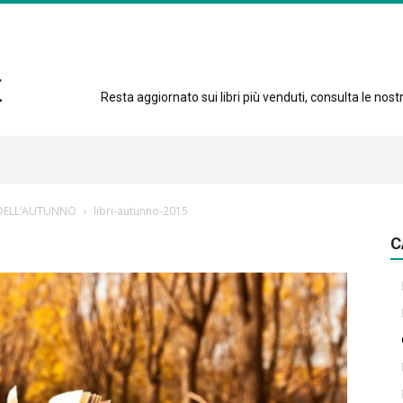
Resta aggiornato sui libri più venduti, consulta le nostre
 DELL’AUTUNNO
libri-autunno-2015
C