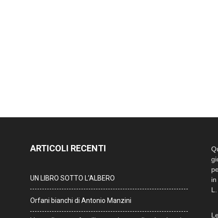
ARTICOLI RECENTI
Qu
gi
pe
UN LIBRO SOTTO L’ALBERO
in
L.
Orfani bianchi di Antonio Manzini
Le