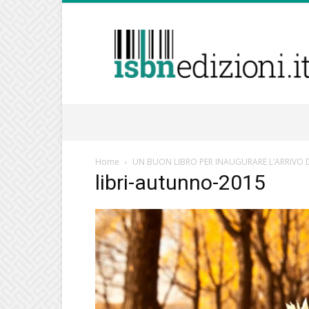
isbnedizioni.it
Home
UN BUON LIBRO PER INAUGURARE L’ARRIVO
libri-autunno-2015