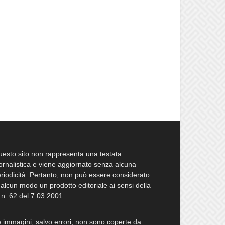
esto sito non rappresenta una testata
ornalistica e viene aggiornato senza alcuna
riodicità. Pertanto, non può essere considerato
 alcun modo un prodotto editoriale ai sensi della
 n. 62 del 7.03.2001.
 immagini, salvo errori, non sono coperte da