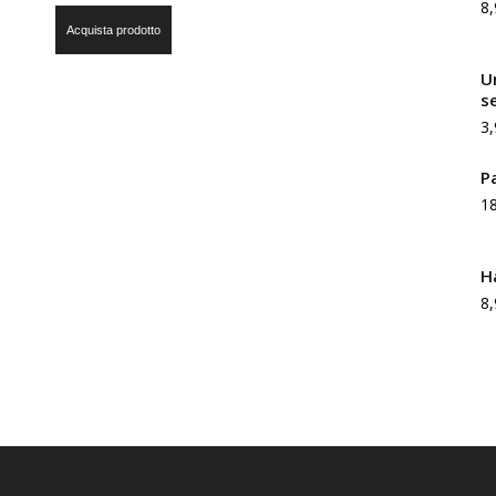
8,
Acquista prodotto
Un
se
3,
Pa
1
H
8,