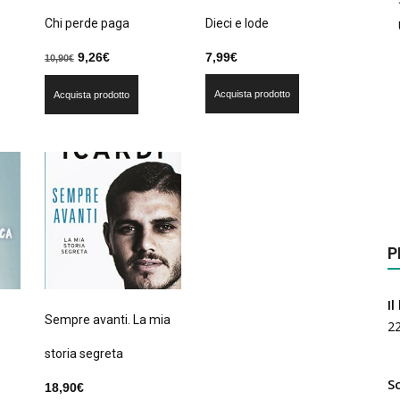
Chi perde paga
Dieci e lode
Il
Il
9,26
€
7,99
€
10,90
€
prezzo
prezzo
Acquista prodotto
Acquista prodotto
originale
attuale
era:
è:
10,90€.
9,26€.
P
Il
Sempre avanti. La mia
2
storia segreta
S
18,90
€