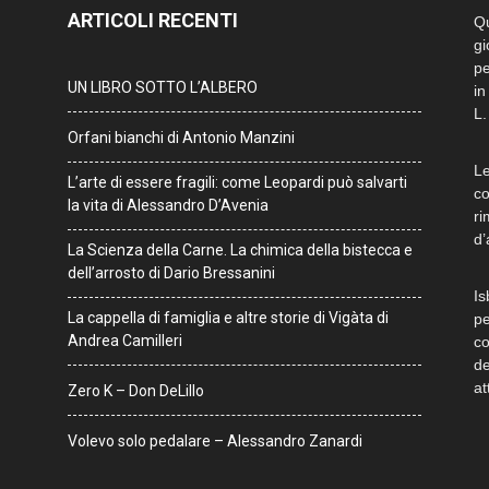
ARTICOLI RECENTI
Qu
gi
pe
UN LIBRO SOTTO L’ALBERO
in
L.
Orfani bianchi di Antonio Manzini
Le
L’arte di essere fragili: come Leopardi può salvarti
co
la vita di Alessandro D’Avenia
ri
d’
La Scienza della Carne. La chimica della bistecca e
dell’arrosto di Dario Bressanini
Is
La cappella di famiglia e altre storie di Vigàta di
pe
Andrea Camilleri
co
de
at
Zero K – Don DeLillo
Volevo solo pedalare – Alessandro Zanardi