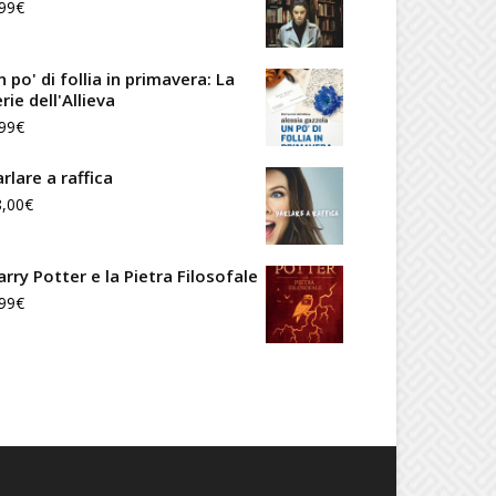
99
€
 po' di follia in primavera: La
rie dell'Allieva
99
€
rlare a raffica
8,00
€
arry Potter e la Pietra Filosofale
99
€