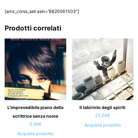
[amz_corss_sell asin=”8820061503″]
Prodotti correlati
L’imprevedibile piano della
Il labirinto degli spiriti
23,00
€
scrittrice senza nome
3,99
€
Acquista prodotto
Acquista prodotto