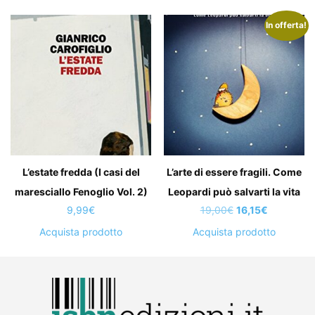
In offerta!
L’estate fredda (I casi del
L’arte di essere fragili. Come
maresciallo Fenoglio Vol. 2)
Leopardi può salvarti la vita
Il
Il
9,99
€
19,00
€
16,15
€
prezzo
prezzo
Acquista prodotto
Acquista prodotto
originale
attuale
era:
è:
19,00€.
16,15€.