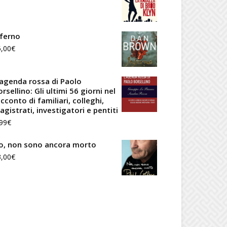
nferno
5,00
€
'agenda rossa di Paolo
rsellino: Gli ultimi 56 giorni nel
cconto di familiari, colleghi,
agistrati, investigatori e pentiti
99
€
o, non sono ancora morto
3,00
€