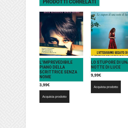
PRODOTTI CORRELATI
L’IMPREVEDIBILE
LO STUPORE DI UN
PIANO DELLA
NOTTE DI LUCE
SCRITTRICE SENZA
9,99
€
NOME
3,99
€
Acquista prodotto
Acquista prodotto