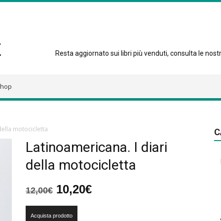
Resta aggiornato sui libri più venduti, consulta le nostre
hop
della motocicletta
C
Latinoamericana. I diari
della motocicletta
Il
Il
10,20
€
12,00
€
prezzo
prezzo
originale
attuale
Acquista prodotto
era:
è: