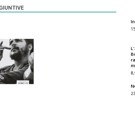
GIUNTIVE
I
1
L
Bo
ra
m
8,
N
2