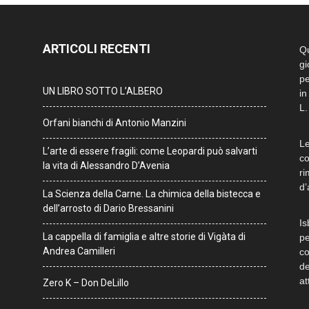
ARTICOLI RECENTI
Qu
gi
pe
UN LIBRO SOTTO L’ALBERO
in
L.
Orfani bianchi di Antonio Manzini
Le
L’arte di essere fragili: come Leopardi può salvarti
co
la vita di Alessandro D’Avenia
ri
d’
La Scienza della Carne. La chimica della bistecca e
dell’arrosto di Dario Bressanini
Is
La cappella di famiglia e altre storie di Vigàta di
pe
Andrea Camilleri
co
de
at
Zero K – Don DeLillo