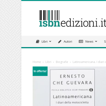
isbnedizioni.it
Libri
Autori
News
S
Home
Libri
Biografie
Latinoamericana. I diari 
In offerta!