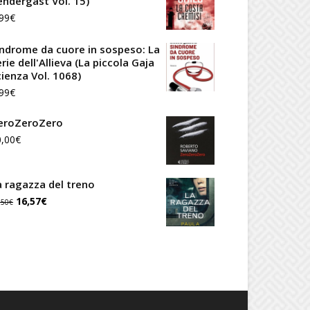
endergast Vol. 15)
99
€
indrome da cuore in sospeso: La
rie dell'Allieva (La piccola Gaja
cienza Vol. 1068)
99
€
eroZeroZero
0,00
€
a ragazza del treno
Il
Il
16,57
€
,50
€
prezzo
prezzo
originale
attuale
era:
è:
19,50€.
16,57€.