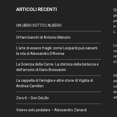
ARTICOLI RECENTI
Qu
gi
pe
UN LIBRO SOTTO L’ALBERO
in
L.
Orfani bianchi di Antonio Manzini
Le
L’arte di essere fragili: come Leopardi può salvarti
co
la vita di Alessandro D’Avenia
ri
d’
La Scienza della Carne. La chimica della bistecca e
dell’arrosto di Dario Bressanini
Is
La cappella di famiglia e altre storie di Vigàta di
pe
Andrea Camilleri
co
de
at
Zero K – Don DeLillo
Volevo solo pedalare – Alessandro Zanardi