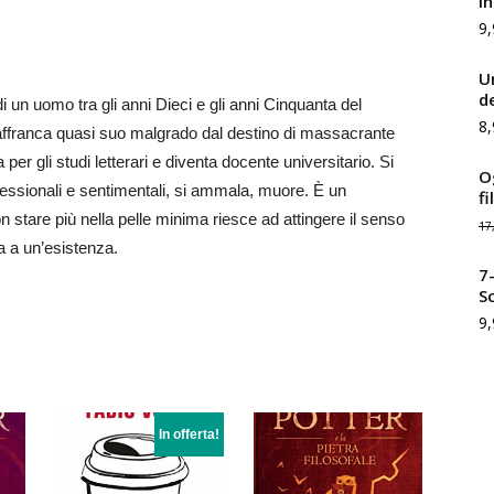
i
9,
U
de
 di un uomo tra gli anni Dieci e gli anni Cinquanta del
8,
 affranca quasi suo malgrado dal destino di massacrante
per gli studi letterari e diventa docente universitario. Si
Og
professionali e sentimentali, si ammala, muore. È un
f
n stare più nella pelle minima riesce ad attingere il senso
17
a a un’esistenza.
7
S
9,
In offerta!