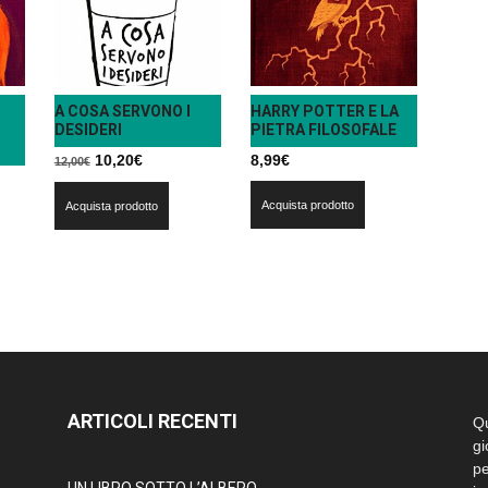
A COSA SERVONO I
HARRY POTTER E LA
DESIDERI
PIETRA FILOSOFALE
Il
Il
10,20
€
8,99
€
12,00
€
prezzo
prezzo
Acquista prodotto
Acquista prodotto
originale
attuale
era:
è:
12,00€.
10,20€.
ARTICOLI RECENTI
Qu
gi
pe