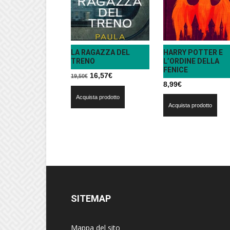
LA RAGAZZA DEL
HARRY POTTER E
TRENO
L’ORDINE DELLA
FENICE
Il
Il
16,57
€
19,50
€
8,99
€
prezzo
prezzo
Acquista prodotto
originale
attuale
Acquista prodotto
era:
è:
19,50€.
16,57€.
SITEMAP
Mappa del sito