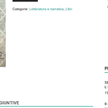
Categorie:
Letteratura e narrativa
,
Libri
P
St
L
1
GIUNTIVE
Il