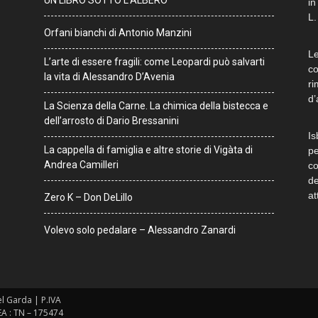
UN LIBRO SOTTO L’ALBERO
in
L.
Orfani bianchi di Antonio Manzini
Le
L’arte di essere fragili: come Leopardi può salvarti
co
la vita di Alessandro D’Avenia
ri
d’
La Scienza della Carne. La chimica della bistecca e
dell’arrosto di Dario Bressanini
Is
La cappella di famiglia e altre storie di Vigàta di
pe
Andrea Camilleri
co
de
at
Zero K – Don DeLillo
Volevo solo pedalare – Alessandro Zanardi
del Garda | P.IVA
EA : TN – 175474