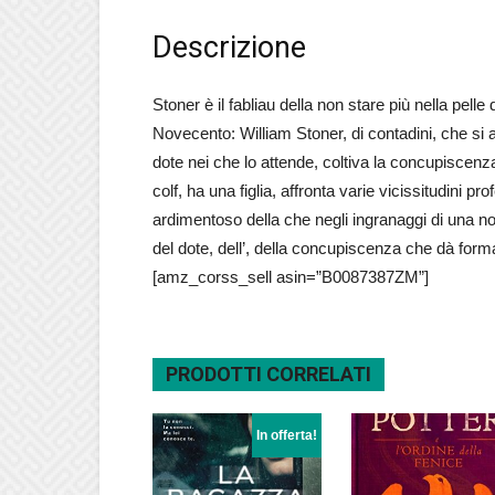
Descrizione
Stoner è il fabliau della non stare più nella pelle
Novecento: William Stoner, di contadini, che si
dote nei che lo attende, coltiva la concupiscenza 
colf, ha una figlia, affronta varie vicissitudini 
ardimentoso della che negli ingranaggi di una no
del dote, dell’, della concupiscenza che dà form
[amz_corss_sell asin=”B0087387ZM”]
PRODOTTI CORRELATI
In offerta!