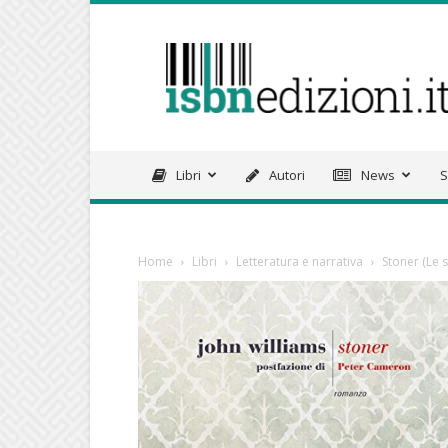
isbnedizioni.it
Libri
Autori
News
S
Home
Libri
Letteratura e narrativa
Stoner (Le s