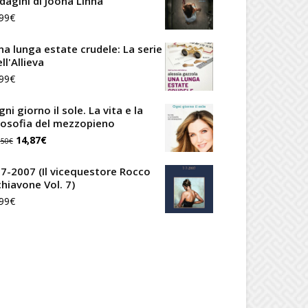
ndagini di Joona Linna
99
€
na lunga estate crudele: La serie
ll'Allieva
99
€
ni giorno il sole. La vita e la
ilosofia del mezzopieno
Il
Il
14,87
€
,50
€
prezzo
prezzo
-7-2007 (Il vicequestore Rocco
originale
attuale
chiavone Vol. 7)
99
€
era:
è:
17,50€.
14,87€.