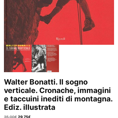
Walter Bonatti. Il sogno
verticale. Cronache, immagini
e taccuini inediti di montagna.
Ediz. illustrata
Il
Il
35,00
€
29,75
€