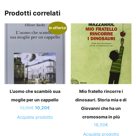
Prodotti correlati
In offerta!
L’uomo che scambiò sua
Mio fratello rincorre i
moglie per un cappello
dinosauri. Storia mia e di
Il
Il
12,00
€
10,20
€
Giovanni che ha un
prezzo
prezzo
cromosoma in più
Acquista prodotto
originale
attuale
16,50
€
era:
è:
Acquista prodotto