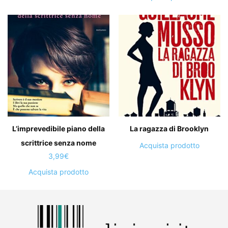
12,00€.
10,20€.
L’imprevedibile piano della
La ragazza di Brooklyn
scrittrice senza nome
Acquista prodotto
3,99
€
Acquista prodotto