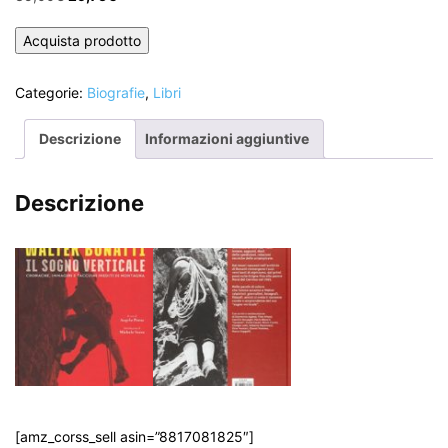
prezzo
prezzo
originale
attuale
Acquista prodotto
era:
è:
35,00€.
29,75€.
Categorie:
Biografie
,
Libri
Descrizione
Informazioni aggiuntive
Descrizione
[amz_corss_sell asin=”8817081825″]