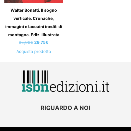
Walter Bonatti. Il sogno
verticale. Cronache,
immagini e taccuini inediti di
montagna. Ediz. illustrata
Il
Il
35,00
€
29,75
€
prezzo
prezzo
Acquista prodotto
originale
attuale
era:
è:
35,00€.
29,75€.
RIGUARDO A NOI