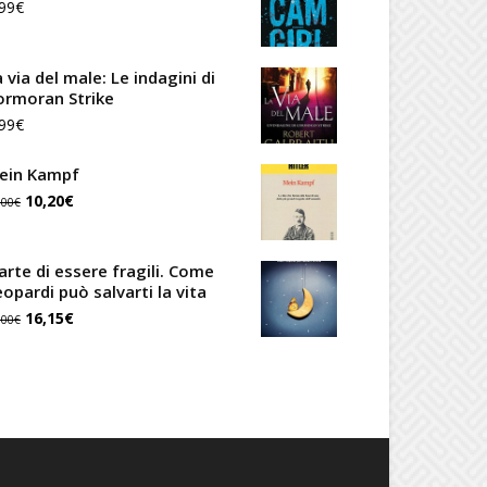
99
€
 via del male: Le indagini di
ormoran Strike
99
€
ein Kampf
Il
Il
10,20
€
,00
€
prezzo
prezzo
originale
attuale
'arte di essere fragili. Come
eopardi può salvarti la vita
era:
è:
Il
Il
16,15
€
,00
€
12,00€.
10,20€.
prezzo
prezzo
originale
attuale
era:
è:
19,00€.
16,15€.