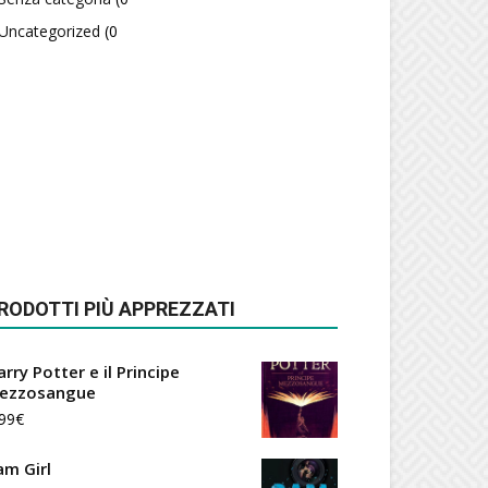
Uncategorized
(0
RODOTTI PIÙ APPREZZATI
rry Potter e il Principe
ezzosangue
99
€
am Girl