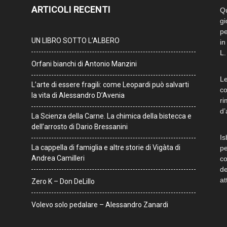
ARTICOLI RECENTI
Qu
gi
pe
UN LIBRO SOTTO L’ALBERO
in
L.
Orfani bianchi di Antonio Manzini
Le
L’arte di essere fragili: come Leopardi può salvarti
co
la vita di Alessandro D’Avenia
ri
d’
La Scienza della Carne. La chimica della bistecca e
dell’arrosto di Dario Bressanini
Is
La cappella di famiglia e altre storie di Vigàta di
pe
Andrea Camilleri
co
de
at
Zero K – Don DeLillo
Volevo solo pedalare – Alessandro Zanardi