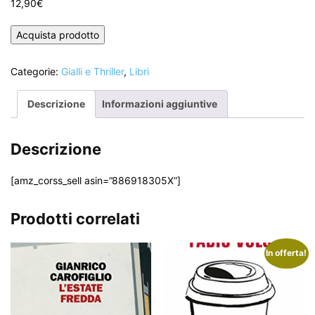
12,90
€
Acquista prodotto
Categorie:
Gialli e Thriller
,
Libri
Descrizione
Informazioni aggiuntive
Descrizione
[amz_corss_sell asin=”886918305X”]
Prodotti correlati
In offerta!