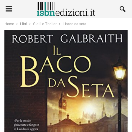
Home
Libri
Gialli e Thriller
Il baco da seta