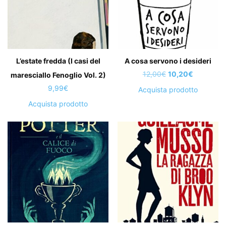
L’estate fredda (I casi del
A cosa servono i desideri
Il
Il
12,00
€
10,20
€
maresciallo Fenoglio Vol. 2)
prezzo
prezzo
9,99
€
Acquista prodotto
originale
attuale
Acquista prodotto
era:
è:
12,00€.
10,20€.