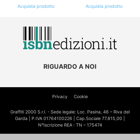
Acquista prodotto
Acquista prodotto
RIGUARDO A NOI
Privacy
Cookie
Graffiti 2000 S.r.l. - Sede legale: Loc. Pasina, 46 – Riva del
Garda | P.IVA 01764100226 | Cap.Sociale 77.815,00 |
N°Iscrizione REA : TN – 175474