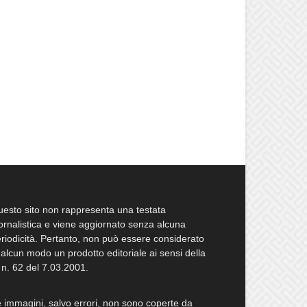
esto sito non rappresenta una testata
ornalistica e viene aggiornato senza alcuna
riodicità. Pertanto, non può essere considerato
 alcun modo un prodotto editoriale ai sensi della
 n. 62 del 7.03.2001.
 immagini, salvo errori, non sono coperte da