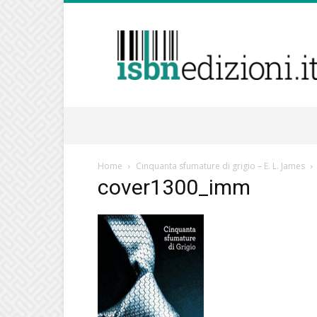
isbnedizioni.it
Home
Cinquanta sfumature di grigio – E. L. James
cover1300_imm