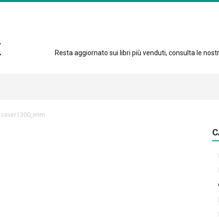
Resta aggiornato sui libri più venduti, consulta le nostre
cover1300_imm
C