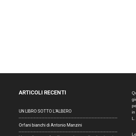
ARTICOLI RECENTI
Qu
gi
pe
UN LIBRO SOTTO L’ALBERO
in
L.
Orfani bianchi di Antonio Manzini
Le