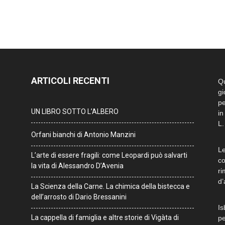
ARTICOLI RECENTI
Qu
gi
pe
UN LIBRO SOTTO L’ALBERO
in
L.
Orfani bianchi di Antonio Manzini
Le
L’arte di essere fragili: come Leopardi può salvarti
co
la vita di Alessandro D’Avenia
ri
d’
La Scienza della Carne. La chimica della bistecca e
dell’arrosto di Dario Bressanini
Is
La cappella di famiglia e altre storie di Vigàta di
pe