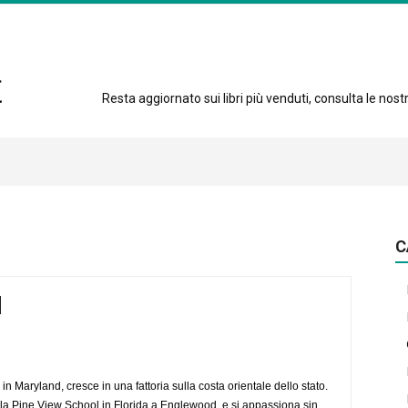
Resta aggiornato sui libri più venduti, consulta le nostre
C
in Maryland, cresce in una fattoria sulla costa orientale dello stato.
 la Pine View School in Florida a Englewood, e si appassiona sin