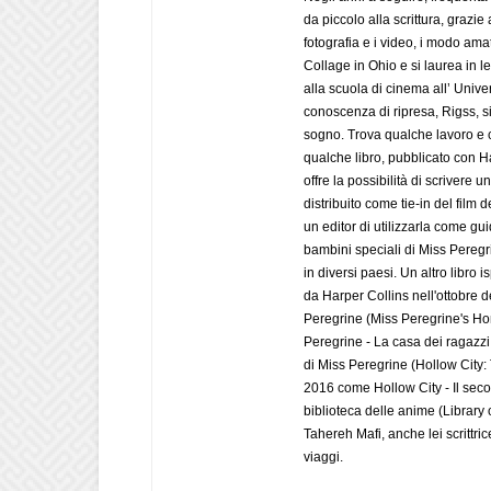
da piccolo alla scrittura, graz
fotografia e i video, i modo amat
Collage in Ohio e si laurea in le
alla scuola di cinema all’ Unive
conoscenza di ripresa, Rigss, s
sogno. Trova qualche lavoro e c
qualche libro, pubblicato con 
offre la possibilità di scriver
distribuito come tie-in del film
un editor di utilizzarla come gu
bambini speciali di Miss Peregri
in diversi paesi. Un altro libro 
da Harper Collins nell'ottobre 
Peregrine (Miss Peregrine's Ho
Peregrine - La casa dei ragazzi s
di Miss Peregrine (Hollow City:
2016 come Hollow City - Il seco
biblioteca delle anime (Library 
Tahereh Mafi, anche lei scrittri
viaggi.