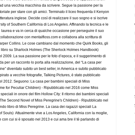
ie ad una vecchia macchina da scrivere. Segue la passione per la
oriale per stare con gli amici. Terminato il liceo frequenta il Kenyon
tteratura inglese. Decide così di realizzare il suo sogno e si iscrive
rsity of Southern California di Los Angeles. Affinando la tecnica e le
i laurea e va in cerca di qualche occasione per perseguire il suo
ollaborazione con mentalfloss.com e collabora alla scrittura di
Harper Collins. Le cose cambiano dal momento che Quirk Books, gli
e un libro su Sharlock Holmes (The Sherlock Holmes Handbook)
 del 2009. La sua passione per le foto d’epoca, e il suggerimento di
ida per un racconto lo porta alla realizzazione, del “La casa per
ne” diventato subito un best seller, in America e subito pubblicato
ispirato a vecchie fotografie, Talking Pictures, è stato pubblicato
del 2012. Seguono: La casa per bambini speciali di Miss
me for Peculiar Children) - Ripubblicato nel 2016 come Miss
peciali in onore del film Hollow City: Il ritorno dei bambini speciali
 The Second Novel of Miss Peregrine's Children) - Ripubblicato nel
ndo libro di Miss Peregrine. La casa dei ragazzi speciali La
of Souls) Attualmente vive a Los Angeles, California con la moglie,
ce con cui si è sposato nel 2013 e cui ama bre il tè parlando di