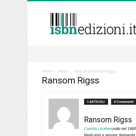
isbnedizioni.it
Home
Autori
Articoli di Ransom Rigss
Ransom Rigss
1 ARTICOLI
0 Commenti
Ransom Rigss
Camilla Läckberg
nato nel 1980 
Negli anni a seguire, frequenta