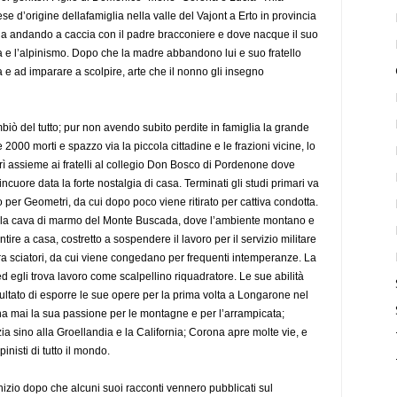
aese d’origine dellafamiglia nella valle del Vajont a Erto in provincia
zia andando a caccia con il padre bracconiere e dove nacque il suo
 e l’alpinismo. Dopo che la madre abbandono lui e suo fratello
a e ad imparare a scolpire, arte che il nonno gli insegno
mbiò del tutto; pur non avendo subito perdite in famiglia la grande
 2000 morti e spazzo via la piccola cittadine e le frazioni vicine, lo
ì assieme ai fratelli al collegio Don Bosco di Pordenone dove
ncuore data la forte nostalgia di casa. Terminati gli studi primari va
to per Geometri, da cui dopo poco viene ritirato per cattiva condotta.
lla cava di marmo del Monte Buscada, dove l’ambiente montano e
ntire a casa, costretto a sospendere il lavoro per il servizio militare
dra sciatori, da cui viene congedano per frequenti intemperanze. La
d egli trova lavoro come scalpellino riquadratore. Le sue abilità
sultato di esporre le sue opere per la prima volta a Longarone nel
 mai la sua passione per le montagne e per l’arrampicata;
zia sino alla Groellandia e la California; Corona apre molte vie, e
inisti di tutto il mondo.
inizio dopo che alcuni suoi racconti vennero pubblicati sul