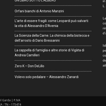
UN LIBRO SOTTO L’ALBERO
in
L.
Orfani bianchi di Antonio Manzini
Le
L’arte di essere fragili: come Leopardi può salvarti
co
la vita di Alessandro D’Avenia
ri
d’
La Scienza della Carne. La chimica della bistecca e
dell’arrosto di Dario Bressanini
Is
La cappella di famiglia e altre storie di Vigàta di
pe
Andrea Camilleri
co
de
at
Zero K – Don DeLillo
Volevo solo pedalare – Alessandro Zanardi
del Garda | P.IVA
EA : TN – 175474