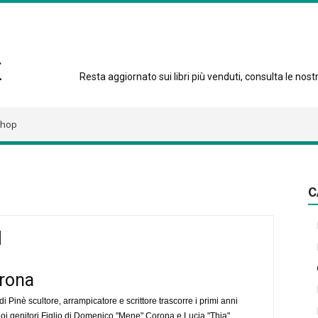
Resta aggiornato sui libri più venduti, consulta le nostre
hop
C
rona
di Pinè scultore, arrampicatore e scrittore trascorre i primi anni
suoi genitori Figlio di Domenico "Mene" Corona e Lucia "Thia"