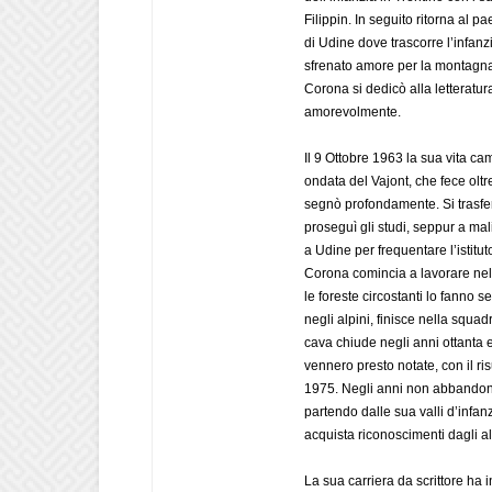
Filippin. In seguito ritorna al p
di Udine dove trascorre l’infan
sfrenato amore per la montagna
Corona si dedicò alla letteratur
amorevolmente.
Il 9 Ottobre 1963 la sua vita ca
ondata del Vajont, che fece oltre
segnò profondamente. Si trasfer
proseguì gli studi, seppur a mali
a Udine per frequentare l’istitu
Corona comincia a lavorare ne
le foreste circostanti lo fanno se
negli alpini, finisce nella squa
cava chiude negli anni ottanta e
vennero presto notate, con il ri
1975. Negli anni non abbandona
partendo dalle sua valli d’infan
acquista riconoscimenti dagli alp
La sua carriera da scrittore ha 