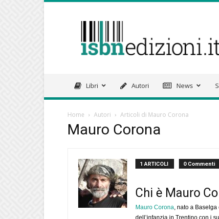
isbnedizioni.it
Libri
Autori
News
S
Home
Autori
Articoli di Mauro Corona
Mauro Corona
1 ARTICOLI
0 Commenti
Chi è Mauro Co
Mauro Corona
, nato a Baselga 
dell’infanzia in Trentino con i 