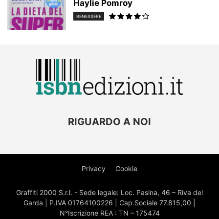
Haylie Pomroy
BENESSERE
RIGUARDO A NOI
Privacy
Cookie
Graffiti 2000 S.r.l. - Sede legale: Loc. Pasina, 46 – Riva del
Garda | P.IVA 01764100226 | Cap.Sociale 77.815,00 |
N°Iscrizione REA : TN – 175474