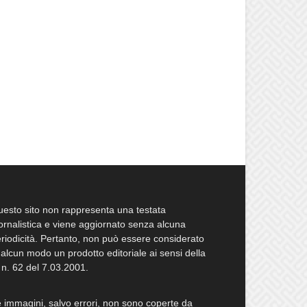
esto sito non rappresenta una testata
ornalistica e viene aggiornato senza alcuna
riodicità. Pertanto, non può essere considerato
 alcun modo un prodotto editoriale ai sensi della
 n. 62 del 7.03.2001.
 immagini, salvo errori, non sono coperte da