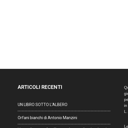
ARTICOLI RECENTI
Qu
gi
pe
UN LIBRO SOTTO L’ALBERO
in
L.
Orfani bianchi di Antonio Manzini
Le