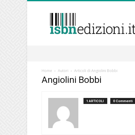
isbnedizioni.it
Home
Autori
Articoli di Angiolini Bobbi
Angiolini Bobbi
1 ARTICOLI
0 Commenti