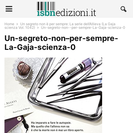
Home
Un segreto non è per sempre: La serie dell’Allieva (La Gaja
scienza Vol. 1042)
Un-segreto-non--per-sempre-La-Gaja-scienza-0
Un-segreto-non–per-sempre-
La-Gaja-scienza-0