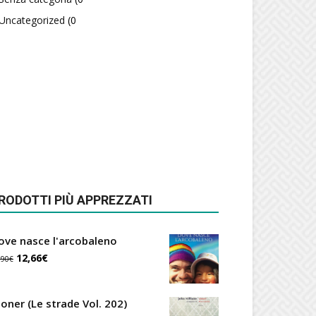
Uncategorized
(0
RODOTTI PIÙ APPREZZATI
ove nasce l'arcobaleno
Il
Il
12,66
€
,90
€
prezzo
prezzo
originale
attuale
toner (Le strade Vol. 202)