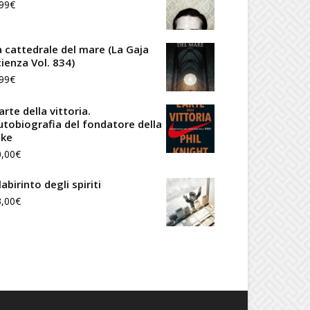
99
€
era:
è:
14,90€.
12,66€.
a cattedrale del mare (La Gaja
cienza Vol. 834)
99
€
arte della vittoria.
utobiografia del fondatore della
ike
0,00
€
 labirinto degli spiriti
3,00
€