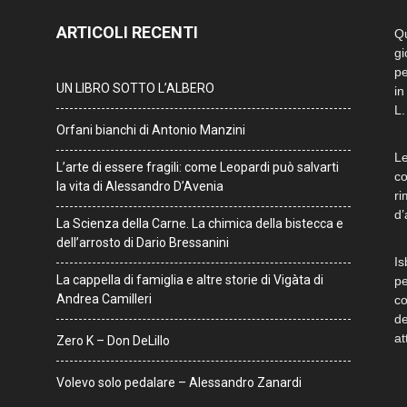
ARTICOLI RECENTI
Qu
gi
pe
UN LIBRO SOTTO L’ALBERO
in
L.
Orfani bianchi di Antonio Manzini
Le
L’arte di essere fragili: come Leopardi può salvarti
co
la vita di Alessandro D’Avenia
ri
d’
La Scienza della Carne. La chimica della bistecca e
dell’arrosto di Dario Bressanini
Is
La cappella di famiglia e altre storie di Vigàta di
pe
Andrea Camilleri
co
de
at
Zero K – Don DeLillo
Volevo solo pedalare – Alessandro Zanardi