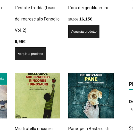
 di
L’estate fredda (I casi
L’ora dei gentiluomini
Il
Il
del maresciallo Fenoglio
16,15
€
19,00
€
prezzo
prezzo
Vol. 2)
Acquista prodotto
originale
attuale
era:
è:
9,99
€
19,00€.
16,15€.
Acquista prodotto
rta!
P
D
14
S
Mio fratello rincorre i
Pane: per i Bastardi di