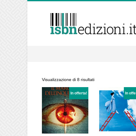
isbnedizioni.it
Visualizzazione di 8 risultati
In offerta!
In offe