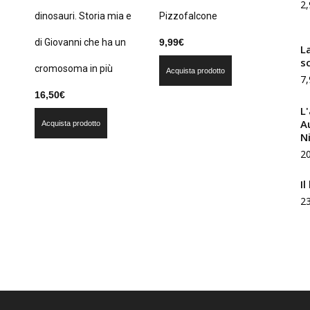
2,
dinosauri. Storia mia e
Pizzofalcone
di Giovanni che ha un
9,99
€
L
s
cromosoma in più
Acquista prodotto
7,
16,50
€
L'
A
Acquista prodotto
N
2
Il
2