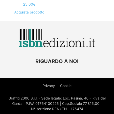
25,00
€
Acquista prodotto
RIGUARDO A NOI
Privacy
Cookie
Graffiti 2000 S.r.l. - Sede legale: Loc. Pasina, 46 – Riva del
Garda | P.IVA 01764100226 | Cap.Sociale 77.815,00 |
N°Iscrizione REA : TN – 175474