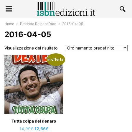
Home
Prodotto ReleaseDate
2016-04-05
2016-04-05
Visualizzazione del risultato
In offerta!
Tutta colpa del denaro
Il
Il
14,90
€
12,66
€