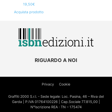
19,50
€
Acquista prodotto
RIGUARDO A NOI
Privacy
Cookie
Graffiti 2000 S.r.l. - Sede legale: Loc. Pasina, 46 – Riva del
Garda | P.IVA 01764100226 | Cap.Sociale 77.815,00 |
N°Iscrizione REA : TN – 175474