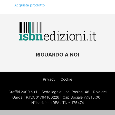
Acquista prodotto
RIGUARDO A NOI
Privacy
Cookie
Graffiti 2000 S.r.l. - Sede legale: Loc. Pasina, 46 – Riva del
Garda | P.IVA 01764100226 | Cap.Sociale 77.815,00 |
N°Iscrizione REA : TN – 175474