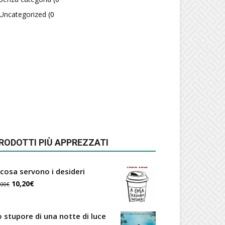
Uncategorized
(0
RODOTTI PIÙ APPREZZATI
 cosa servono i desideri
Il
Il
10,20
€
,00
€
prezzo
prezzo
originale
attuale
o stupore di una notte di luce