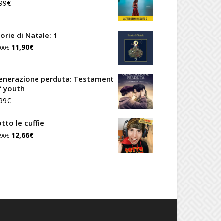
99
€
era:
è:
12,00€.
10,20€.
orie di Natale: 1
Il
Il
11,90
€
,00
€
prezzo
prezzo
originale
attuale
enerazione perduta: Testament
f youth
era:
è:
99
€
14,00€.
11,90€.
tto le cuffie
Il
Il
12,66
€
,90
€
prezzo
prezzo
originale
attuale
era:
è:
14,90€.
12,66€.