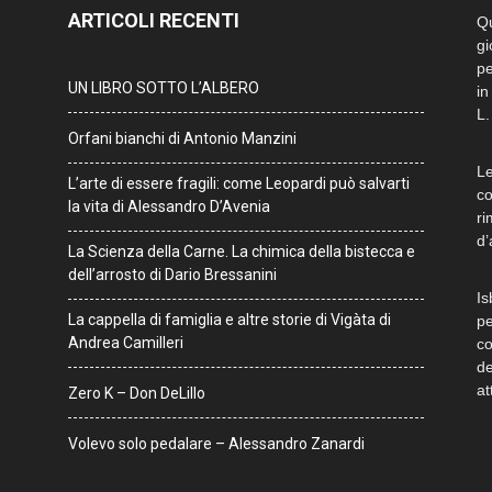
ARTICOLI RECENTI
Qu
gi
pe
UN LIBRO SOTTO L’ALBERO
in
L.
Orfani bianchi di Antonio Manzini
Le
L’arte di essere fragili: come Leopardi può salvarti
co
la vita di Alessandro D’Avenia
ri
d’
La Scienza della Carne. La chimica della bistecca e
dell’arrosto di Dario Bressanini
Is
La cappella di famiglia e altre storie di Vigàta di
pe
Andrea Camilleri
co
de
at
Zero K – Don DeLillo
Volevo solo pedalare – Alessandro Zanardi