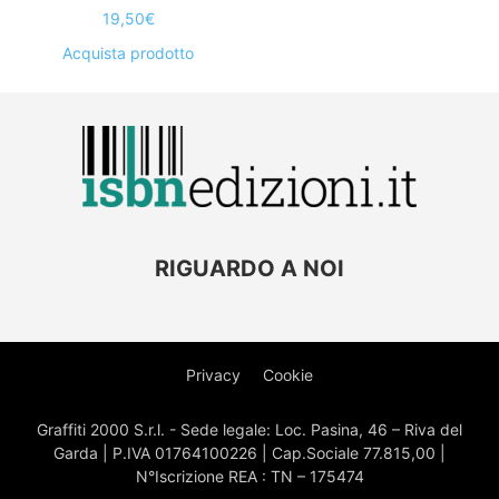
19,50
€
Acquista prodotto
RIGUARDO A NOI
Privacy
Cookie
Graffiti 2000 S.r.l. - Sede legale: Loc. Pasina, 46 – Riva del
Garda | P.IVA 01764100226 | Cap.Sociale 77.815,00 |
N°Iscrizione REA : TN – 175474