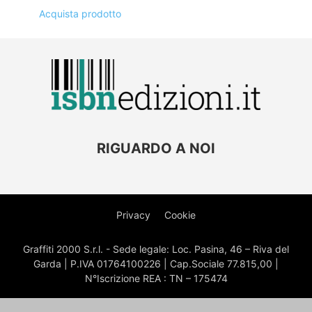
Acquista prodotto
RIGUARDO A NOI
Privacy
Cookie
Graffiti 2000 S.r.l. - Sede legale: Loc. Pasina, 46 – Riva del
Garda | P.IVA 01764100226 | Cap.Sociale 77.815,00 |
N°Iscrizione REA : TN – 175474