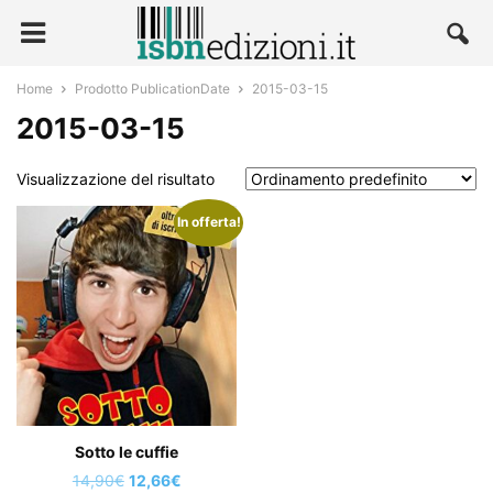
Home
Prodotto PublicationDate
2015-03-15
2015-03-15
Visualizzazione del risultato
In offerta!
Sotto le cuffie
Il
Il
14,90
€
12,66
€