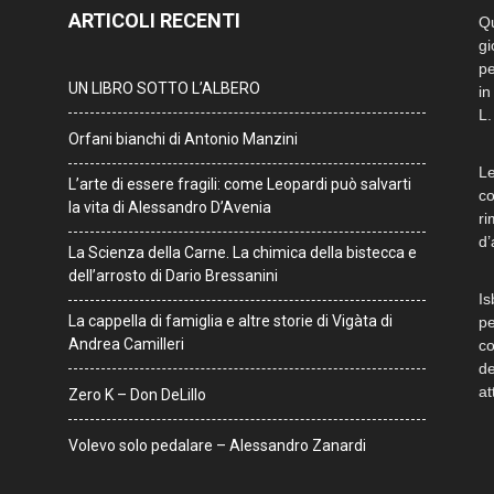
ARTICOLI RECENTI
Qu
gi
pe
UN LIBRO SOTTO L’ALBERO
in
L.
Orfani bianchi di Antonio Manzini
Le
L’arte di essere fragili: come Leopardi può salvarti
co
la vita di Alessandro D’Avenia
ri
d’
La Scienza della Carne. La chimica della bistecca e
dell’arrosto di Dario Bressanini
Is
La cappella di famiglia e altre storie di Vigàta di
pe
Andrea Camilleri
co
de
at
Zero K – Don DeLillo
Volevo solo pedalare – Alessandro Zanardi