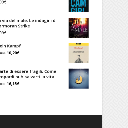
99
€
 via del male: Le indagini di
ormoran Strike
99
€
ein Kampf
Il
Il
10,20
€
,00
€
prezzo
prezzo
originale
attuale
'arte di essere fragili. Come
eopardi può salvarti la vita
era:
è:
Il
Il
16,15
€
,00
€
12,00€.
10,20€.
prezzo
prezzo
originale
attuale
era:
è:
19,00€.
16,15€.