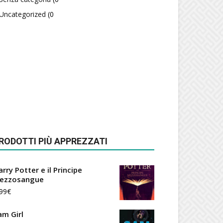
Uncategorized
(0
RODOTTI PIÙ APPREZZATI
rry Potter e il Principe
ezzosangue
99
€
am Girl