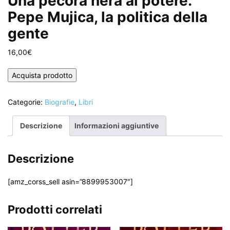
Una pecora nera al potere.
Pepe Mujica, la politica della
gente
16,00
€
Acquista prodotto
Categorie:
Biografie
,
Libri
Descrizione
Informazioni aggiuntive
Descrizione
[amz_corss_sell asin=”8899953007″]
Prodotti correlati