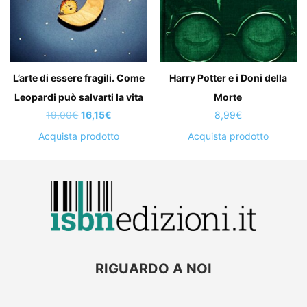
L’arte di essere fragili. Come
Harry Potter e i Doni della
Leopardi può salvarti la vita
Morte
Il
Il
19,00
€
16,15
€
8,99
€
prezzo
prezzo
Acquista prodotto
Acquista prodotto
originale
attuale
era:
è:
19,00€.
16,15€.
RIGUARDO A NOI