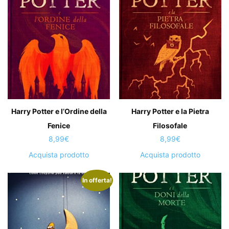
Harry Potter e l’Ordine della
Harry Potter e la Pietra
Fenice
Filosofale
8,99
€
8,99
€
Acquista prodotto
Acquista prodotto
In offerta!