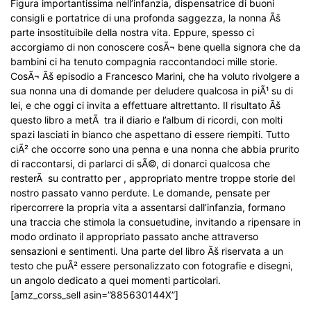
Figura importantissima nell’infanzia, dispensatrice di buoni
consigli e portatrice di una profonda saggezza, la nonna Ãš
parte insostituibile della nostra vita. Eppure, spesso ci
accorgiamo di non conoscere cosÃ¬ bene quella signora che da
bambini ci ha tenuto compagnia raccontandoci mille storie.
CosÃ¬ Ãš episodio a Francesco Marini, che ha voluto rivolgere a
sua nonna una di domande per deludere qualcosa in piÃ¹ su di
lei, e che oggi ci invita a effettuare altrettanto. Il risultato Ãš
questo libro a metÃ tra il diario e l’album di ricordi, con molti
spazi lasciati in bianco che aspettano di essere riempiti. Tutto
ciÃ² che occorre sono una penna e una nonna che abbia prurito
di raccontarsi, di parlarci di sÃ©, di donarci qualcosa che
resterÃ su contratto per , appropriato mentre troppe storie del
nostro passato vanno perdute. Le domande, pensate per
ripercorrere la propria vita a assentarsi dall’infanzia, formano
una traccia che stimola la consuetudine, invitando a ripensare in
modo ordinato il appropriato passato anche attraverso
sensazioni e sentimenti. Una parte del libro Ãš riservata a un
testo che puÃ² essere personalizzato con fotografie e disegni,
un angolo dedicato a quei momenti particolari.
[amz_corss_sell asin=”885630144X”]