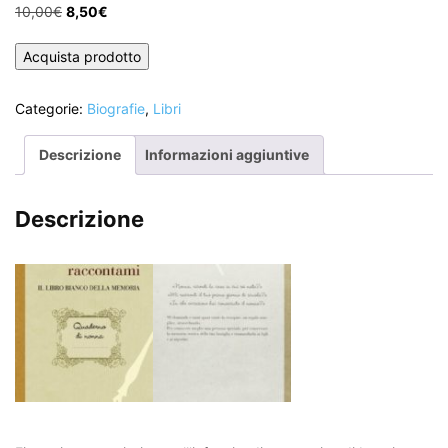
Il
Il
10,00
€
8,50
€
prezzo
prezzo
originale
attuale
Acquista prodotto
era:
è:
10,00€.
8,50€.
Categorie:
Biografie
,
Libri
Descrizione
Informazioni aggiuntive
Descrizione