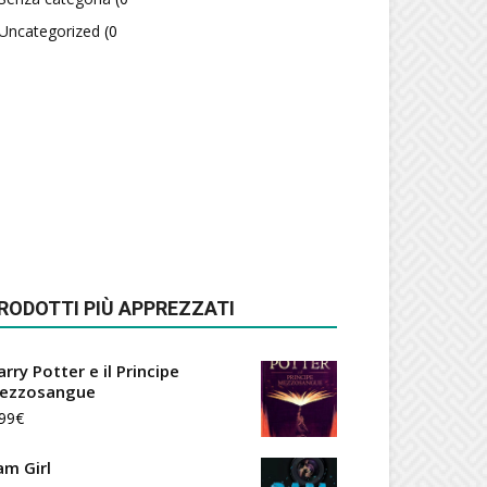
Uncategorized
(0
RODOTTI PIÙ APPREZZATI
rry Potter e il Principe
ezzosangue
99
€
am Girl