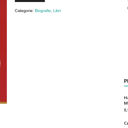
Categorie:
Biografie
,
Libri
P
Ha
M
8,
C