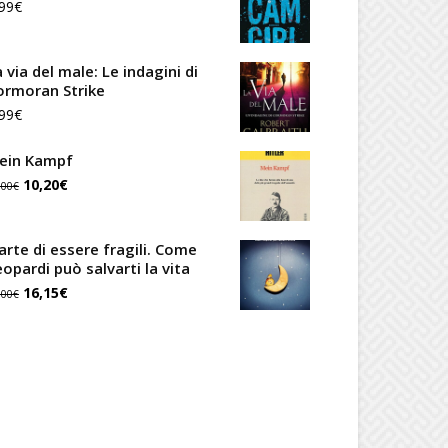
99
€
 via del male: Le indagini di
ormoran Strike
99
€
ein Kampf
Il
Il
10,20
€
,00
€
prezzo
prezzo
originale
attuale
'arte di essere fragili. Come
eopardi può salvarti la vita
era:
è:
Il
Il
16,15
€
,00
€
12,00€.
10,20€.
prezzo
prezzo
originale
attuale
era:
è:
19,00€.
16,15€.