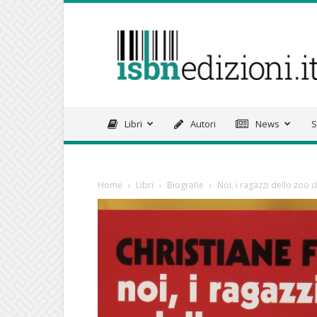
isbnedizioni.it
Libri
Autori
News
S
Home
Libri
Biografie
Noi, i ragazzi dello zoo d