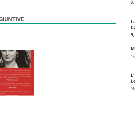
9,
GIUNTIVE
La
C
9,
M
12
L
L
19