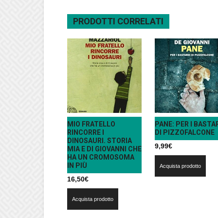
PRODOTTI CORRELATI
MIO FRATELLO
PANE: PER I BASTA
RINCORRE I
DI PIZZOFALCONE
DINOSAURI. STORIA
9,99
€
MIA E DI GIOVANNI CHE
HA UN CROMOSOMA
IN PIÙ
Acquista prodotto
16,50
€
Acquista prodotto