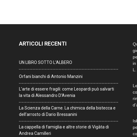
ARTICOLI RECENTI
Qu
gi
pe
UN LIBRO SOTTO L’ALBERO
in
L.
Orfani bianchi di Antonio Manzini
Le
L’arte di essere fragili: come Leopardi può salvarti
co
la vita di Alessandro D’Avenia
ri
d’
La Scienza della Carne. La chimica della bistecca e
dell’arrosto di Dario Bressanini
Is
La cappella di famiglia e altre storie di Vigàta di
pe
Andrea Camilleri
co