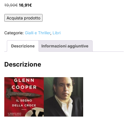
Il
Il
19,90
€
16,91
€
prezzo
prezzo
originale
attuale
Acquista prodotto
era:
è:
19,90€.
16,91€.
Categorie:
Gialli e Thriller
,
Libri
Descrizione
Informazioni aggiuntive
Descrizione