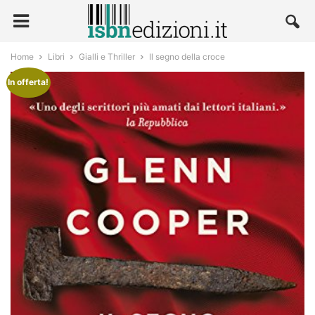
Home
Libri
Gialli e Thriller
Il segno della croce
In offerta!