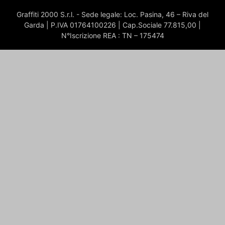
Graffiti 2000 S.r.l. - Sede legale: Loc. Pasina, 46 – Riva del
Garda | P.IVA 01764100226 | Cap.Sociale 77.815,00 |
N°Iscrizione REA : TN – 175474