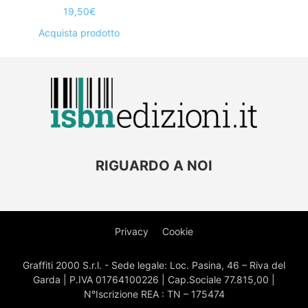
19,50
€
Acquista prodotto
RIGUARDO A NOI
Privacy
Cookie
Graffiti 2000 S.r.l. - Sede legale: Loc. Pasina, 46 – Riva del
Garda | P.IVA 01764100226 | Cap.Sociale 77.815,00 |
N°Iscrizione REA : TN – 175474