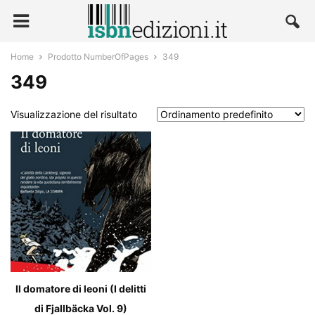
Home
Prodotto NumberOfPages
349
349
Visualizzazione del risultato
Il domatore di leoni (I delitti
di Fjallbäcka Vol. 9)