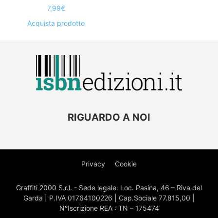
7,99
€
Acquista prodotto
RIGUARDO A NOI
Privacy
Cookie
Graffiti 2000 S.r.l. - Sede legale: Loc. Pasina, 46 – Riva del
Garda | P.IVA 01764100226 | Cap.Sociale 77.815,00 |
N°Iscrizione REA : TN – 175474